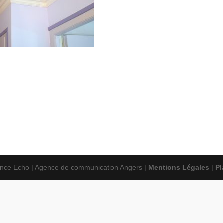
nce Echo | Agence de communication Angers |
Mentions Légales
|
Pl