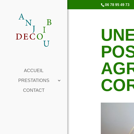
06 78 95 49 73
UNE
POS
AGR
ACCUEIL
CO
PRESTATIONS
CONTACT