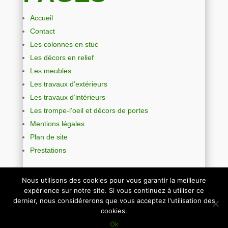
Accueil
Contact
Les colonnes en stuc
Les décors en relief
Les meubles
Les travaux d’extérieurs
Les travaux d’intérieurs
Les trompe-l’oeil et décors de portes
Mentions légales
Plan de site
Prestations
Nous utilisons des cookies pour vous garantir la meilleure
expérience sur notre site. Si vous continuez à utiliser ce
dernier, nous considérerons que vous acceptez l'utilisation des
cookies.
© 2010-2026 Agence Echo | Agence de communication
Ok
Angers |
Mentions Légales
|
Plan de site